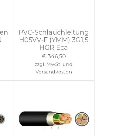
gen
PVC-Schlauchleitung
U
H05VV-F (YMM) 3G1,5
HGR Eca
€ 346,50
zzgl. MwSt. und
Versandkosten