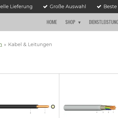
elle Lieferung
Große Auswahl
Beste
HOME
SHOP
DIENSTLEISTUN
n
»
Kabel & Leitungen
n