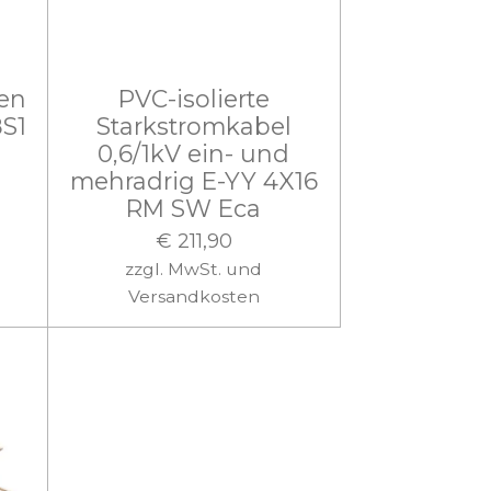
gen
PVC-isolierte
8S1
Starkstromkabel
0,6/1kV ein- und
mehradrig E-YY 4X16
RM SW Eca
€ 211,90
zzgl. MwSt. und
Versandkosten