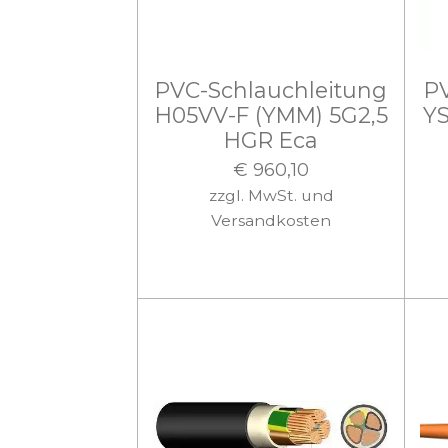
PVC-Schlauchleitung
PV
H05VV-F (YMM) 5G2,5
YS
HGR Eca
€ 960,10
zzgl. MwSt. und
Versandkosten