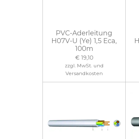
PVC-Aderleitung
H07V-U (Ye) 1,5 Eca,
H
100m
€ 19,10
zzgl. MwSt. und
Versandkosten