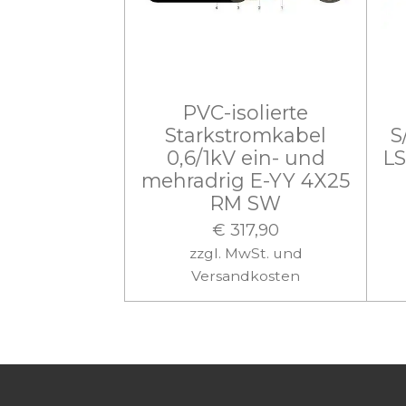
PVC-isolierte
Starkstromkabel
S
0,6/1kV ein- und
L
mehradrig E-YY 4X25
RM SW
€ 317,90
zzgl. MwSt. und
Versandkosten