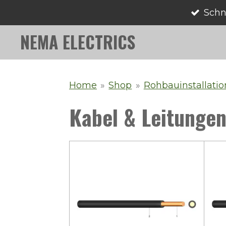
Schn
Zum
Hauptinhalt
NEMA ELECTRICS
springen
Home
»
Shop
»
Rohbauinstallatio
Kabel & Leitunge