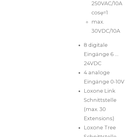
250VAC/10A
cosφ=1
max.
30VDC/10A
8 digitale
Eingänge 6 …
24VDC
4 analoge
Eingänge 0-10V
Loxone Link
Schnittstelle
(max. 30
Extensions)
Loxone Tree
Schnittstelle