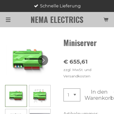
Schnelle Lieferung
Zum
Hauptinhalt
NEMA ELECTRICS
springen
Miniserver
€ 655,61
zzgl. MwSt. und
Versandkosten
In den
Warenkorb
Artikelnummer: