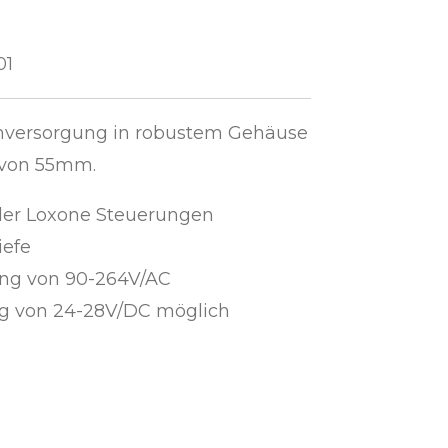
01
mversorgung in robustem Gehäuse
e von 55mm.
der Loxone Steuerungen
iefe
ng von 90-264V/AC
 von 24-28V/DC möglich