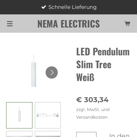
Schnelle Lieferung
Zum
Hauptinhalt
NEMA ELECTRICS
springen
LED Pendulum
Slim Tree
Weiß
€ 303,34
zzgl. MwSt. und
Versandkosten
In den