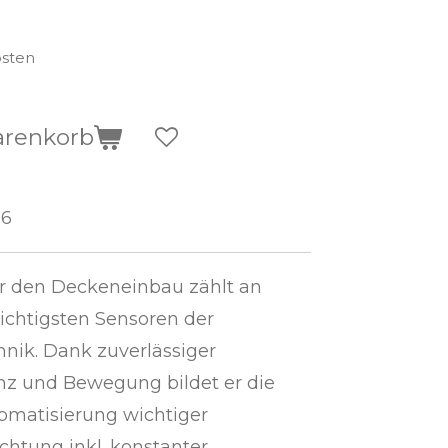
osten
arenkorb
66
r den Deckeneinbau zählt an
ichtigsten Sensoren der
hnik. Dank zuverlässiger
z und Bewegung bildet er die
omatisierung wichtiger
htung inkl. konstanter