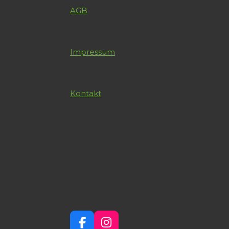
AGB
Impressum
Kontakt
F
I