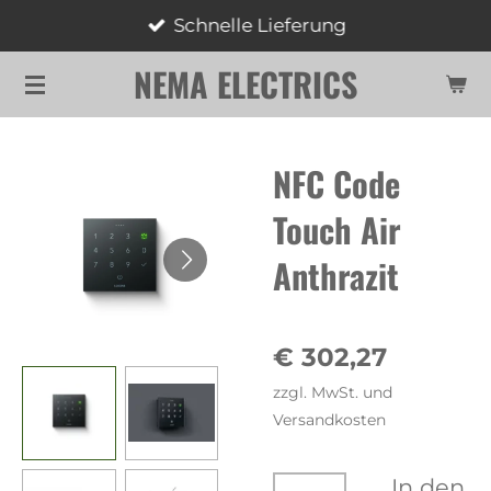
Schnelle Lieferung
Zum
Hauptinhalt
NEMA ELECTRICS
springen
NFC Code
Touch Air
Anthrazit
€ 302,27
zzgl. MwSt. und
Versandkosten
In den