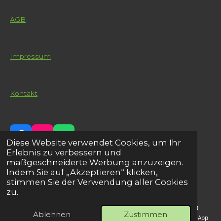
AGB
Impressum
Kontakt
F
I
W
Diese Website verwendet Cookies, um Ihr
a
n
h
Erlebnis zu verbessern und
c
s
a
maßgeschneiderte Werbung anzuzeigen.
© 2024 - 2026 NEMA Electrics
e
t
t
Indem Sie auf „Akzeptieren“ klicken,
b
a
s
stimmen Sie der Verwendung aller Cookies
o
g
A
zu.
o
r
p
k
a
p
Ablehnen
Zustimmen
m
E-Mail
Telefon
Karte
Instagram
WhatsApp