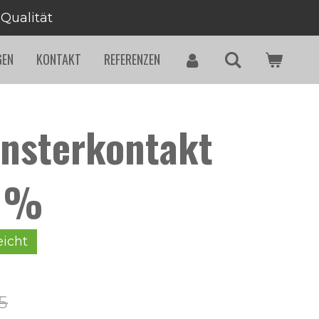
 Qualität
GEN
KONTAKT
REFERENZEN
ensterkontakt
ß %
eicht
5