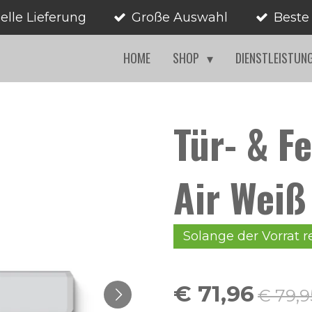
elle Lieferung
Große Auswahl
Beste
HOME
SHOP
DIENSTLEISTUN
Tür- & F
Air Wei
Solange der Vorrat r
€ 71,96
€ 79,9