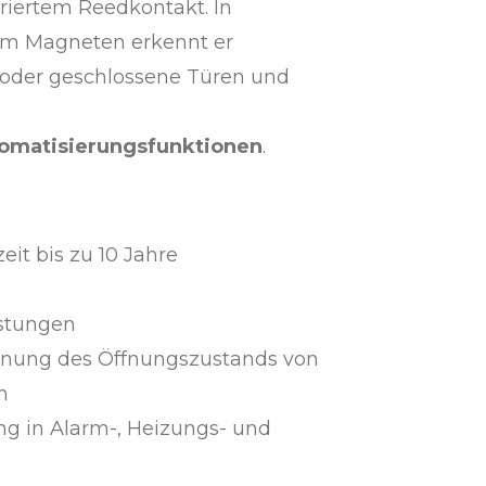
griertem Reedkontakt. In
em Magneten erkennt er
e oder geschlossene Türen und
omatisierungsfunktionen
.
eit bis zu 10 Jahre
üstungen
nnung des Öffnungszustands von
n
ng in Alarm-, Heizungs- und