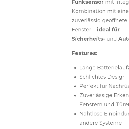
Funksensor
mit inte
Kombination mit ein
zuverlässig geöffnet
Fenster –
ideal für
Sicherheits-
und
Aut
Features:
Lange Batterielaufz
Schlichtes Design
Perfekt für Nachr
Zuverlässige Erke
Fenstern und Türe
Nahtlose Einbindu
andere Systeme