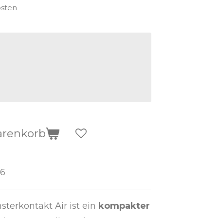
osten
arenkorb
66
terkontakt Air ist ein
kompakter