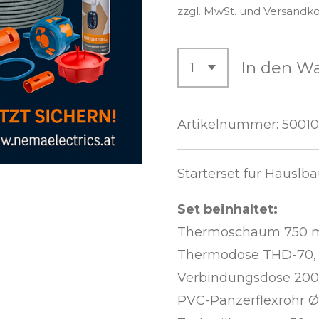
zzgl. MwSt. und Versandk
In den W
Artikelnummer:
5001
Starterset für Häuslb
Set beinhaltet:
Thermoschaum 750 ml
Thermodose THD-70, 
Verbindungsdose 200
PVC-Panzerflexrohr Ø