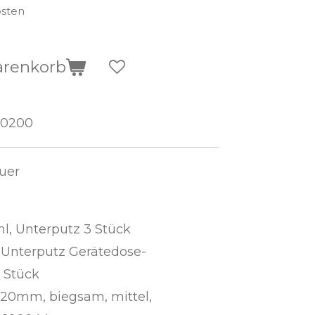
osten
arenkorb
00200
auer
, Unterputz 3 Stück
Unterputz Gerätedose-
 Stück
20mm, biegsam, mittel,