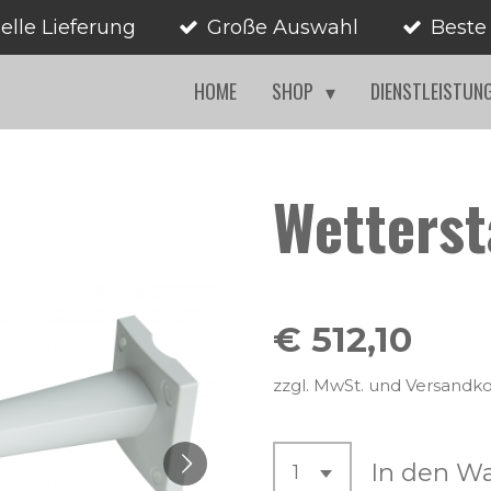
elle Lieferung
Große Auswahl
Beste
HOME
SHOP
DIENSTLEISTUN
Wetterst
€ 512,10
zzgl. MwSt. und Versandk
In den W