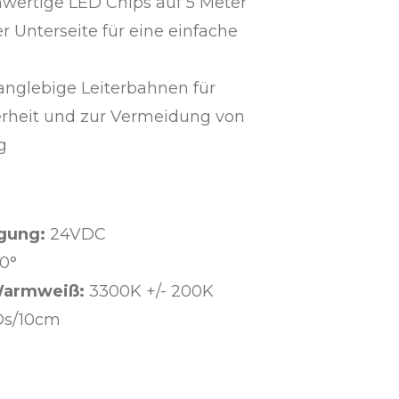
hwertige LED Chips auf 5 Meter
r Unterseite für eine einfache
anglebige Leiterbahnen für
erheit und zur Vermeidung von
g
gung:
24VDC
20°
Warmweiß:
3300K +/- 200K
EDs/10cm