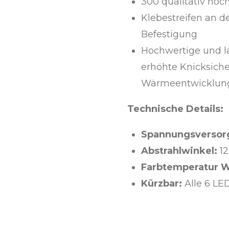
300 qualitativ hoc
Klebestreifen an de
Befestigung
Hochwertige und l
erhöhte Knicksich
Wärmeentwicklun
Technische Details:
Spannungsversor
Abstrahlwinkel:
1
Farbtemperatur 
Kürzbar:
Alle 6 L