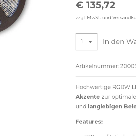
€ 135,72
zzgl. MwSt. und Versandk
In den W
Artikelnummer:
2000
Hochwertige RGBW LED
Akzente
zur optimal
und
langlebigen
Bel
Features: