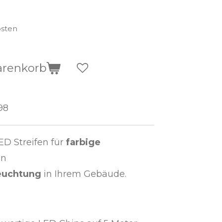
osten
arenkorb
98
 Streifen für
farbige
en
euchtung
in Ihrem Gebäude.